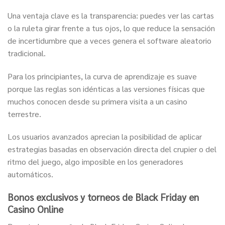
Una ventaja clave es la transparencia: puedes ver las cartas
o la ruleta girar frente a tus ojos, lo que reduce la sensación
de incertidumbre que a veces genera el software aleatorio
tradicional.
Para los principiantes, la curva de aprendizaje es suave
porque las reglas son idénticas a las versiones físicas que
muchos conocen desde su primera visita a un casino
terrestre.
Los usuarios avanzados aprecian la posibilidad de aplicar
estrategias basadas en observación directa del crupier o del
ritmo del juego, algo imposible en los generadores
automáticos.
Bonos exclusivos y torneos de Black Friday en
Casino Online