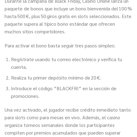
Durante la campaña de Black Friday, Casino Online lanza un
paquete de bonos que incluye un bono bienvenida del 100 %
hasta 500 €, plus 50 giros gratis en slots seleccionados. Este
paquete supera al típico bono estándar que ofrecen
muchos sitios competidores.
Para activar el bono basta seguir tres pasos simples:
Regístrate usando tu correo electrónico y verifica tu
cuenta.
Realiza tu primer depósito mínimo de 20 €.
Introduce el código “BLACKFRI” en la sección de
promociones.
Una vez activado, el jugador recibe crédito inmediato tanto
para slots como para mesas en vivo. Además, el casino
organiza torneos semanales donde los participantes
compiten por premios acumulados que pueden superar