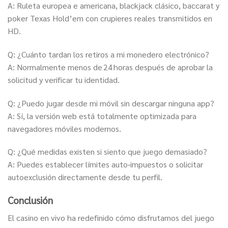
A: Ruleta europea e americana, blackjack clásico, baccarat y
poker Texas Hold’em con crupieres reales transmitidos en
HD.
Q: ¿Cuánto tardan los retiros a mi monedero electrónico?
A: Normalmente menos de 24 horas después de aprobar la
solicitud y verificar tu identidad.
Q: ¿Puedo jugar desde mi móvil sin descargar ninguna app?
A: Sí, la versión web está totalmente optimizada para
navegadores móviles modernos.
Q: ¿Qué medidas existen si siento que juego demasiado?
A: Puedes establecer límites auto‑impuestos o solicitar
autoexclusión directamente desde tu perfil.
Conclusión
El casino en vivo ha redefinido cómo disfrutamos del juego