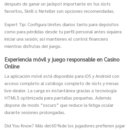
después de ganar un jackpot importante en tus slots
favoritos, Skrill o Neteller son opciones recomendadas.
Expert Tip: Configura límites diarios tanto para depósitos
como para pérdidas desde tu perfil personal antes siquiera
iniciar una sesión; así mantienes el control financiero
mientras disfrutas del juego.
Experiencia móvil y juego responsable en Casino
Online
La aplicación móvil está disponible para iOS y Android con
acceso completo al catálogo completo de slots y mesas
live‑dealer​. La carga es instantánea gracias a tecnología
HTML5 optimizada para pantallas pequeñas.​ Además
dispone de modo “oscuro” que reduce la fatiga ocular
durante sesiones prolongadas.
Did You Know? Más del 60 %​de los jugadores prefieren jugar