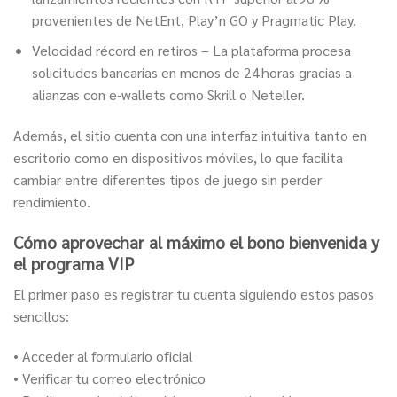
provenientes de NetEnt, Play’n GO y Pragmatic Play.
Velocidad récord en retiros – La plataforma procesa
solicitudes bancarias en menos de 24 horas​ gracias a
alianzas con e‑wallets como Skrill o Neteller.
Además, el sitio cuenta con una interfaz intuitiva tanto en
escritorio como en dispositivos móviles, lo que facilita
cambiar entre diferentes tipos de juego sin perder
rendimiento.
Cómo aprovechar al máximo el bono bienvenida y
el programa VIP
El primer paso es registrar tu cuenta siguiendo estos pasos
sencillos:
• Acceder al formulario oficial
• Verificar tu correo electrónico