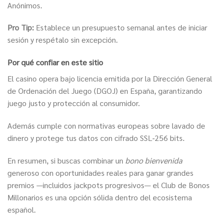
Anónimos.
Pro Tip:
Establece un presupuesto semanal antes de iniciar
sesión y respétalo sin excepción.
Por qué confiar en este sitio
El casino opera bajo licencia emitida por la Dirección General
de Ordenación del Juego (DGOJ) en España, garantizando
juego justo y protección al consumidor.
Además cumple con normativas europeas sobre lavado de
dinero y protege tus datos con cifrado SSL‑256 bits.
En resumen, si buscas combinar un
bono bienvenida
generoso con oportunidades reales para ganar grandes
premios —incluidos jackpots progresivos— el Club de Bonos
Millonarios es una opción sólida dentro del ecosistema
español.