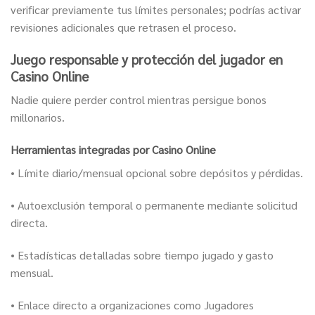
verificar previamente tus límites personales; podrías activar
revisiones adicionales que retrasen el proceso.
Juego responsable y protección del jugador en
Casino Online
Nadie quiere perder control mientras persigue bonos
millonarios.
Herramientas integradas por Casino Online
• Límite diario/mensual opcional sobre depósitos y pérdidas.
• Autoexclusión temporal o permanente mediante solicitud
directa.
• Estadísticas detalladas sobre tiempo jugado y gasto
mensual.
• Enlace directo a organizaciones como Jugadores