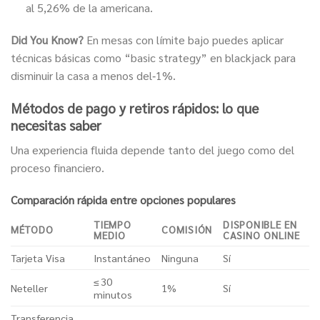
al 5,26% de la americana.
Did You Know?
En mesas con límite bajo puedes aplicar
técnicas básicas como “basic strategy” en blackjack para
disminuir la casa a menos del‑1%.
Métodos de pago y retiros rápidos: lo que
necesitas saber
Una experiencia fluida depende tanto del juego como del
proceso financiero.
Comparación rápida entre opciones populares
TIEMPO
DISPONIBLE EN
MÉTODO
COMISIÓN
MEDIO
CASINO ONLINE
Tarjeta Visa
Instantáneo
Ninguna
Sí
≤ 30
Neteller
1%
Sí
minutos
Transferencia