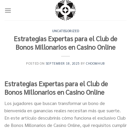
Skip
to
content
UNCATEGORIZED
Estrategias Expertas para el Club de
Bonos Millonarios en Casino Online
POSTED ON
SEPTEMBER 18, 2025
BY
CHOOMHUB
Estrategias Expertas para el Club de
Bonos Millonarios en Casino Online
Los jugadores que buscan transformar un bono de
bienvenida en ganancias reales necesitan más que suerte.
En este artículo descubrirás cómo funciona el exclusivo Club
de Bonos Millonarios de Casino Online, qué requisitos cumplir